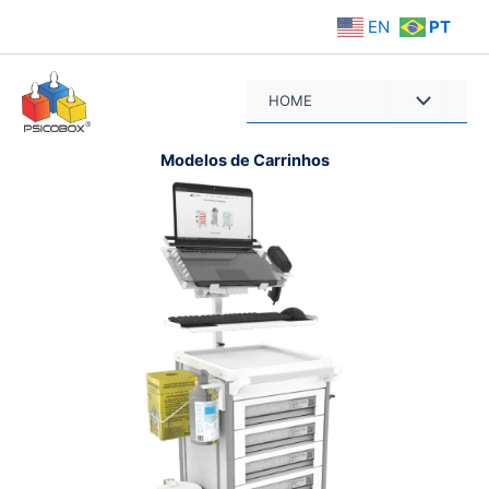
Ir
EN
PT
para
o
conteúdo
HOME
Modelos de Carrinhos